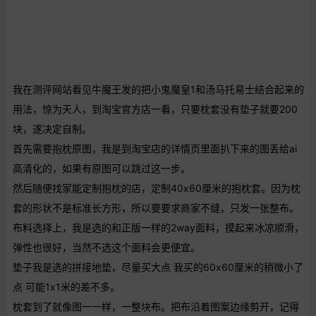
我在测评网站看见牛魔王发的把小鬼魔皇1和汤马托易士结合起来的
用法，惊为天人，到淘宝官方店一看，只要枕套没有垫子就要200
块，遂决定自制。
首先需要抱枕原图，我是到淘宝店的详情页里面扒下来的图丢给ai
高清化的，如果有原图可以跳过这一步。
然后随便找家能定制抱枕的店，定制40x60厘米的抱枕套。因为枕
套的形状不是标准长方形，所以要要求商家不缝，只发一张整布。
布料选择上，我是选的和正版一样的2way面料，摸起来冰凉顺滑，
弹性也很好，当然不选这个面料会更便宜。
垫子我是选的拼接地垫，尽量买大点 我买的60x60厘米的稍微小了
点 可能1x1米的差不多。
枕套到了就像图一一样，一整块布。把布沿着图案边缘剪开，记得