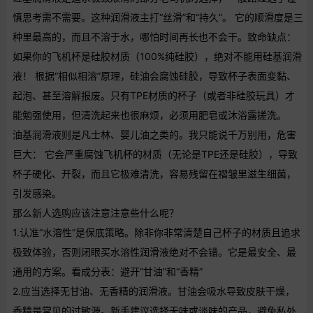
慎思考需不需要。这种润滑液主打“丝滑”和“持久”。 它的顺滑度是三
种里最高的，而且不溶于水，哪怕时间再长也不会干。致命缺点：
如果你的飞机杯是硅胶材质（100%纯硅胶），绝对不能用硅基润滑
液！ 根据“相似相溶”原理，硅油会腐蚀硅胶，导致杯子表面变黏、
起泡、甚至溶解报废。只有TPE材质的杯子（或者非硅胶玩具）才
能勉强使用，但清洗起来也很麻烦，必须用肥皂或沐浴露搓洗。
油基润滑液则是凡士林、婴儿油之类的。我只能说千万别用，危害
巨大： 它会严重腐蚀飞机杯的材质（无论是TPE还是硅胶），导致
杯子硬化、开裂，而且它极难清洗，容易残留在褶皱里滋生细菌，
引发感染。
那么新人选购应该注意注意些什么呢？
1.认准“水溶性”是保底策略。除非你非常清楚自己杯子的材质且追求
极致体验，否则闭眼买水溶性润滑液绝对不会错。它是最安全、最
通用的方案。看成分表：避开“甘油”和“香精”
2.应当选择无甘油、无香精的润滑液。甘油会吸水导致皮肤干燥，
香精是常见的过敏源。新手建议选择无味或淡味的产品，避免私处