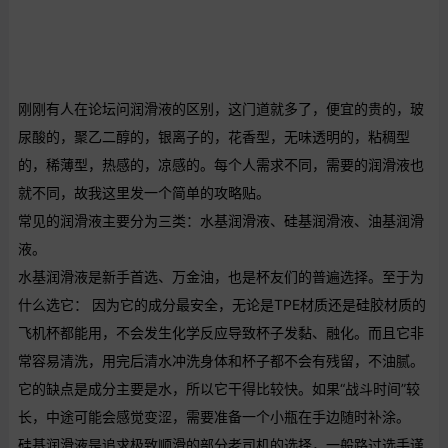
刚刚有人在论坛问润滑液的区别，这门道就多了，便宜的贵的，玻
尿酸的，聚乙二醇的，银离子的，花香型，无味透明的，粘稠型
的，稀薄型，热感的，凉感的。每个人需求不同，需要的润滑液也
就不同，故我这里发一个简单的攻略贴。
常见的润滑液主要分为三类：水基润滑液、硅基润滑液、油基润滑
液。
水基润滑液是新手首选、万金油，也是杯友们的普遍选择。至于为
什么选它： 因为它的成分最安全，无论是TPE材质还是硅胶材质的
飞机杯都能用，不会发生化学反应导致杯子发黏、融化。而且它非
常容易清洗，用完后清水冲洗身体和杯子都不会有残留，不油腻。
它的缺点是成分主要是水，所以它干得比较快。如果“战斗时间”较
长，中途可能会感觉变涩，需要准备一个小瓶在手边随时补涂。
硅基润滑液是追求极致顺滑的部分老司机的选择，一般路过选手谨