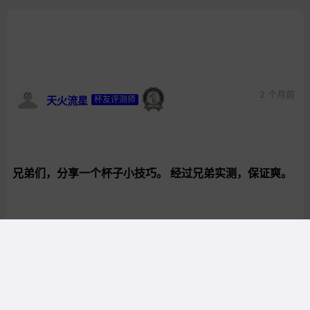
2 个月前
天火流星
杯友评测师
兄弟们，分享一个杯子小技巧。 经过兄弟实测，保证爽。
首先我们要明确的是，本期所使用的材料是
1:0d-10d丝袜
2:直筒型杯子，方便塞入。
3:润滑液
4:一个棒子，方便往里捅。
Ok，现在我们来说明如何操作。