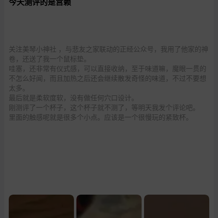
今天测评的是宫赖
关注美琴小神社 ，与悲友之家联动的正经公众号，我用了他家的神
卷，还送了我一个鼠标垫。
哇塞，还非常有仪式感，可以直接收纳，至于味道嘛，魔眼一贯的
不怎么好闻，而且加热之后还会继续散发奇怪的味道，不过不要想
太多。
最后就是柔软度软，没有做任何穴口设计。
刚测评了一个杯子，这个杯子就不测了，等明天我发个评论吧。
里面的触感呢就是很多个小点。应该是一个很慢玩的紧致杯。