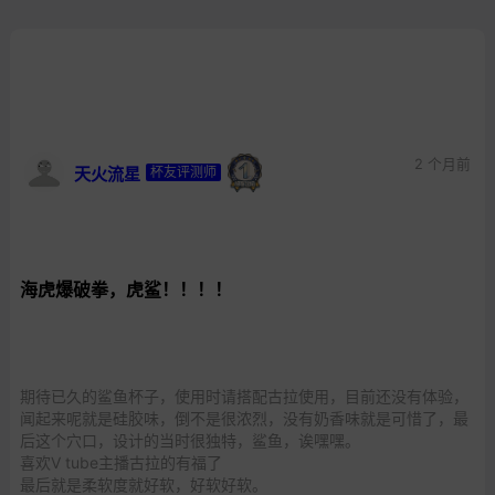
2 个月前
天火流星
杯友评测师
海虎爆破拳，虎鲨！！！！
期待已久的鲨鱼杯子，使用时请搭配古拉使用，目前还没有体验，
闻起来呢就是硅胶味，倒不是很浓烈，没有奶香味就是可惜了，最
后这个穴口，设计的当时很独特，鲨鱼，诶嘿嘿。
喜欢V tube主播古拉的有福了
最后就是柔软度就好软，好软好软。