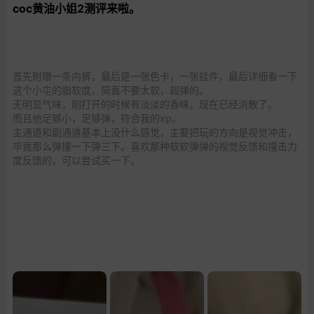
coc黄油小姐2测评来啦。
首先附赠一条内裤，最后是一张色卡，一张挂件，最后详细看一下
这个小屯的脂软度，简直不要太软，超弹的。
无明显气味，刚打开的时候有淡淡的香味，现在已经消散了。
而且他足够小，足够弹，符合我的xp。
主通道和副通道基本上没什么感觉，主要把玩的方向是视觉冲击，
毕竟那么弹撞一下弹三下。喜欢那种软软弹弹的视觉反馈和撞击力
度反馈的，可以尝试买一下。